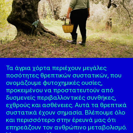
Τα άγρια χόρτα περιέχουν μεγάλες
ποσότητες θρεπτικών συστατικών, που
ονομάζουμε φυτοχημικές ουσίες,
προκειμένου να προστατευτούν από
δυσμενείς περιβαλλοντικές συνθήκες,
εχθρούς και ασθένειες. Αυτά τα θρεπτικά
συστατικά έχουν σημασία. Βλέπουμε όλο
και περισσότερο στην έρευνά μας ότι
επηρεάζουν τον ανθρώπινο μεταβολισμό.