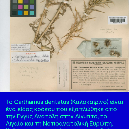
Καλοκαιρινό
Το Carthamus dentatus (Καλοκαιρινό) είναι
ένα είδος κρόκου που εξαπλώθηκε από
την Εγγύς Ανατολή στην Αίγυπτο, το
Αιγαίο και τη Νοτιοανατολική Ευρώπη.