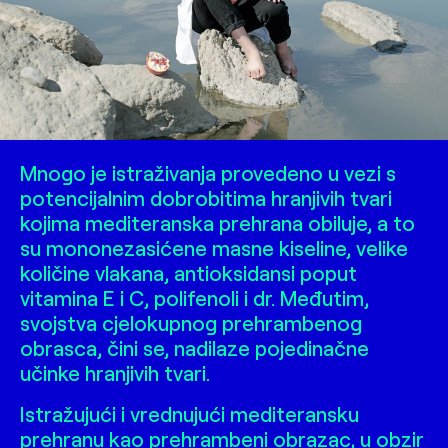
Mnogo je istraživanja provedeno u vezi s
potencijalnim dobrobitima hranjivih tvari
kojima mediteranska prehrana obiluje, a to
su mononezasićene masne kiseline, velike
količine vlakana, antioksidansi poput
vitamina E i C, polifenoli i dr. Međutim,
svojstva cjelokupnog prehrambenog
obrasca, čini se, nadilaze pojedinačne
učinke hranjivih tvari.
Istražujući i vrednujući mediteransku
prehranu kao prehrambeni obrazac, u obzir