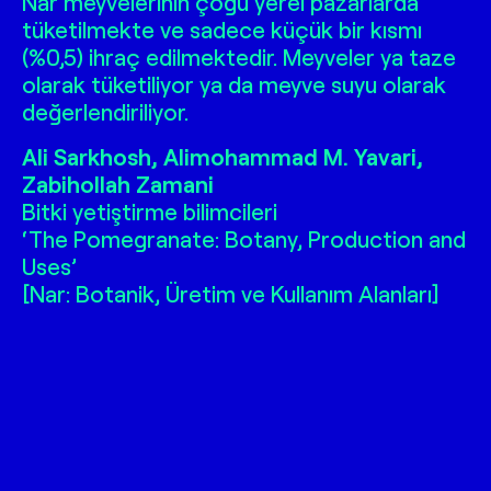
Nar meyvelerinin çoğu yerel pazarlarda
tüketilmekte ve sadece küçük bir kısmı
(%0,5) ihraç edilmektedir. Meyveler ya taze
olarak tüketiliyor ya da meyve suyu olarak
değerlendiriliyor.
Ali Sarkhosh, Alimohammad M. Yavari,
Zabihollah Zamani
Bitki yetiştirme bilimcileri
‘The Pomegranate: Botany, Production and
Uses’
[Nar: Botanik, Üretim ve Kullanım Alanları]