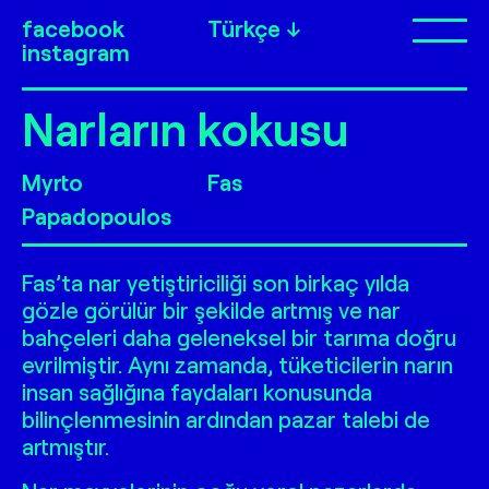
facebook
Türkçe
Op
instagram
Narların kokusu
Myrto
Fas
Papadopoulos
Fas’ta nar yetiştiriciliği son birkaç yılda
gözle görülür bir şekilde artmış ve nar
bahçeleri daha geleneksel bir tarıma doğru
evrilmiştir. Aynı zamanda, tüketicilerin narın
insan sağlığına faydaları konusunda
bilinçlenmesinin ardından pazar talebi de
artmıştır.