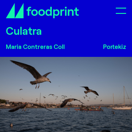
Op
Culatra
Culatra
Maria Contreras Coll
Portekiz