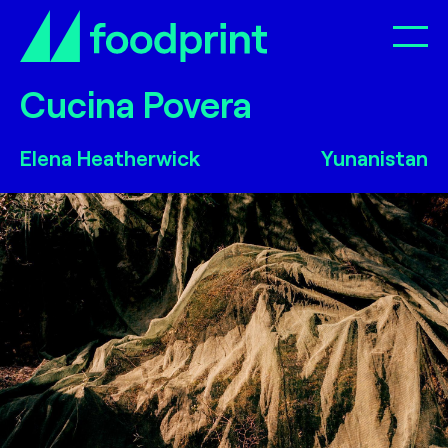
Op
Cucina Povera
Cucina Povera
Elena Heatherwick
Yunanistan