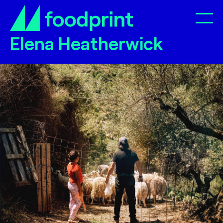
Op
Elena Heatherwick