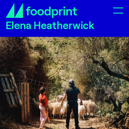
Op
Elena Heatherwick