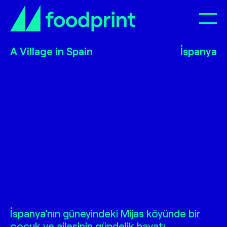
Op
A Village in Spain
A Village in Spain
A Village in Spain
İspanya
https://vimeo.com/696144736
A Village in Spain
İspanya’nın güneyindeki Mijas köyünde bir
çocuk ve ailesinin gündelik hayatı.