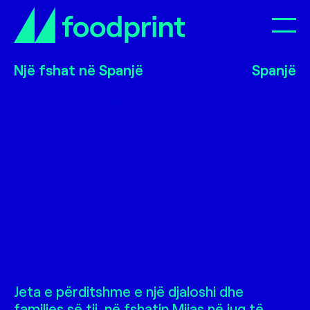
Op
Një fshat në Spanjë
Një fshat në Spanjë
Një fshat në Spanjë
Spanjë
https://vimeo.com/696144736
Një fshat në Spanjë
Jeta e përditshme e një djaloshi dhe
familjes së tij, në fshatin Mijas në jug të