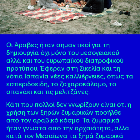
Οι Άραβες ήταν σημαντικοί για τη
δημιουργία όχι μόνο του μεσογειακού
αλλά και του ευρωπαϊκού διατροφικού
προτύπου. Έφεραν στη Σικελία και τη
νότια Ισπανία νέες καλλιέργειες, όπως τα
εσπεριδοειδή, το ζαχαροκάλαμο, το
σπανάκι και τις μελιτζάνες.
Κάτι που πολλοί δεν γνωρίζουν είναι ότι η
χρήση των ξηρών ζυμαρικών προήλθε
από τον αραβικό κόσμο. Τα ζυμαρικά
ήταν γνωστά από την αρχαιότητα, αλλά
κατά τον Μεσαίωνα τα ξηρά ζυμαρικά