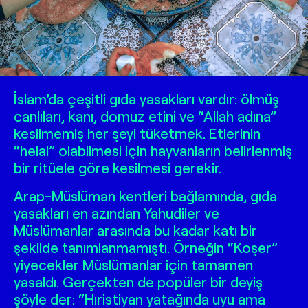
İslam’da çeşitli gıda yasakları vardır: ölmüş
canlıları, kanı, domuz etini ve “Allah adına”
kesilmemiş her şeyi tüketmek. Etlerinin
“helal” olabilmesi için hayvanların belirlenmiş
bir ritüele göre kesilmesi gerekir.
Arap-Müslüman kentleri bağlamında, gıda
yasakları en azından Yahudiler ve
Müslümanlar arasında bu kadar katı bir
şekilde tanımlanmamıştı. Örneğin “Koşer”
yiyecekler Müslümanlar için tamamen
yasaldı. Gerçekten de popüler bir deyiş
şöyle der: “Hıristiyan yatağında uyu ama