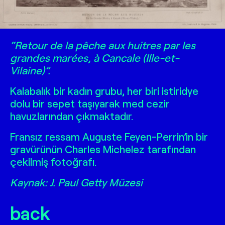
Cancale
“Retour de la pêche aux huitres par les
grandes marées, à Cancale (Ille-et-
Vilaine)”.
Kalabalık bir kadın grubu, her biri istiridye
dolu bir sepet taşıyarak med cezir
havuzlarından çıkmaktadır.
Fransız ressam Auguste Feyen-Perrin’in bir
gravürünün Charles Michelez tarafından
çekilmiş fotoğrafı.
Kaynak: J. Paul Getty Müzesi
back