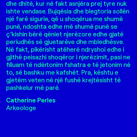
dhe dhitë, kur në fakt asnjëra prej tyre nuk
ishte vendase. Bujqësia dhe blegtoria sollën
një farë sigurie, që u shoqërua me shumë
punë, ndoshta edhe më shumë punë se
ç’kishin bërë qëniet njerëzore edhe gjatë
periudhës së gjuetarëve dhe mbledhësve.
Në fakt, pikërisht atëherë ndryshoi edhe i
gjithë peisazhi shoqëror i njerëzimit, pasi ne
filluam të ndërtonim fshatra e të jetonim në
to, së bashku me kafshët. Pra, kështu e
gjetëm veten në një fushë krejtësisht të
pashkelur më parë.
Catherine Perles
Arkeologe