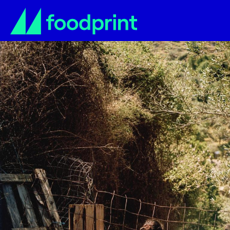
Gjurmë thundrash