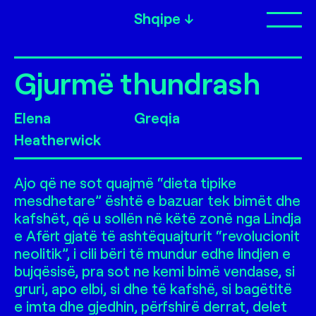
Shqipe
Op
Gjurmë thundrash
Elena
Greqia
Heatherwick
Ajo që ne sot quajmë “dieta tipike
mesdhetare” është e bazuar tek bimët dhe
kafshët, që u sollën në këtë zonë nga Lindja
e Afërt gjatë të ashtëquajturit “revolucionit
neolitik”, i cili bëri të mundur edhe lindjen e
bujqësisë, pra sot ne kemi bimë vendase, si
gruri, apo elbi, si dhe të kafshë, si bagëtitë
e imta dhe gjedhin, përfshirë derrat, delet