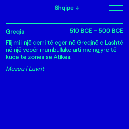
Shqipe
Op
Flijimi
510 BCE – 500 BCE
Greqia
Flijimi i një derri të egër në Greqinë e Lashtë
në një vepër rrumbullake arti me ngjyrë të
kuqe të zones së Atikës.
Muzeu i Luvrit