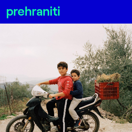
prehraniti
nice