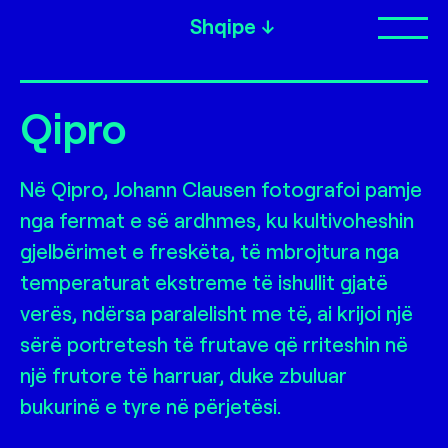
Shqipe
Op
Qipro
Në Qipro, Johann Clausen fotografoi pamje
nga fermat e së ardhmes, ku kultivoheshin
gjelbërimet e freskëta, të mbrojtura nga
temperaturat ekstreme të ishullit gjatë
verës, ndërsa paralelisht me të, ai krijoi një
sërë portretesh të frutave që rriteshin në
një frutore të harruar, duke zbuluar
bukurinë e tyre në përjetësi.