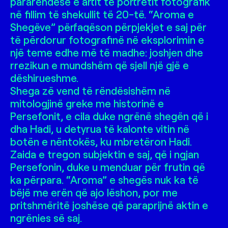
pararendëse e artit të portretit fotografik
në fillim të shekullit të 20-të. “Aroma e
Shegëve” përfaqëson përpjekjet e saj për
të përdorur fotografinë në eksplorimin e
një teme edhe më të madhe: joshjen dhe
rrezikun e mundshëm që sjell një gjë e
dëshirueshme.
Shega zë vend të rëndësishëm në
mitologjinë greke me historinë e
Persefonit, e cila duke ngrënë shegën që i
dha Hadi, u detyrua të kalonte vitin në
botën e nëntokës, ku mbretëron Hadi.
Zaida e tregon subjektin e saj, që i ngjan
Persefonin, duke u menduar për frutin që
ka përpara. “Aroma” e shegës nuk ka të
bëjë me erën që ajo lëshon, por me
pritshmëritë joshëse që paraprijnë aktin e
ngrënies së saj.