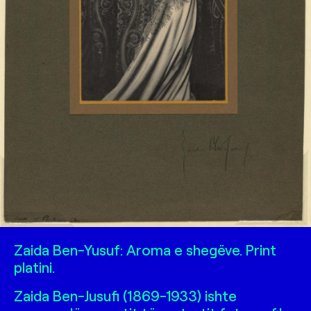
Zaida Ben-Yusuf
Zaida Ben-Yusuf: Aroma e shegëve. Print
platini.
Zaida Ben-Jusufi (1869-1933) ishte